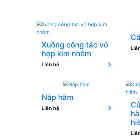
Cẩ
Xuồng công tác vỏ
Liê
hợp kim nhôm
Liên hệ
Nắp hầm
Cử
Liên hệ
hà
hi
Liê