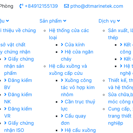
 Phòng
+84912155139
ptho@dtmarinetek.com
iệu
Sản phẩm
Dịch vụ
i thiệu về chúng
Hệ thống cửa các
Sản xuất, 
loại
thép
sở vật chất
Cửa kính
Kết 
y chứng nhận
Hệ cửa ngăn
công 
Giấy chứng
cháy
Kết 
nhận sản
Hệ cẩu xuồng và
Hệ 
phẩm
xuồng cấp cứu
nghệ
Đăng kiểm
Xuồng công
Thiết kế, 
BV
tác vỏ hợp kim
và hệ thố
Đăng kiểm
nhôm
Sửa chữa,b
NK
Cần trục thuỷ
móc công 
Đăng kiểm
lực
Cung cấp, 
VR
Cẩu quay
trang thiết
Giấy chứng
đơn
nghiệp
nhận ISO
Hệ cẩu xuồng