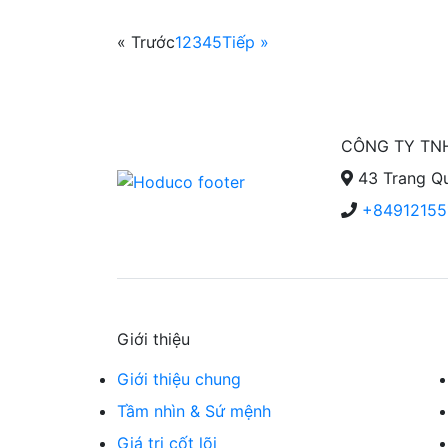
« Trước
1
2
3
4
5
Tiếp »
CÔNG TY TN
43 Trang Qu
+84912155
Giới thiệu
Giới thiệu chung
Tầm nhìn & Sứ mệnh
Giá trị cốt lõi