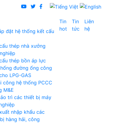
Tin
Tin
Liên
hot
tức
hệ
lắp đặt hệ thống kết cấu
cấu thép nhà xưởng
nghiệp
cấu thép bồn áp lực
thống đường ống công
 cho LPG-GAS
thi công hệ thống PCCC
ng M&E
ảo trì các thiết bị máy
nghiệp
xuất nhập khẩu các
 bị hàng hải, công